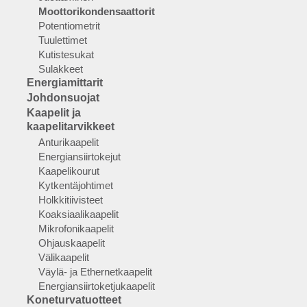
Moottorikondensaattorit
Potentiometrit
Tuulettimet
Kutistesukat
Sulakkeet
Energiamittarit
Johdonsuojat
Kaapelit ja
kaapelitarvikkeet
Anturikaapelit
Energiansiirtokejut
Kaapelikourut
Kytkentäjohtimet
Holkkitiivisteet
Koaksiaalikaapelit
Mikrofonikaapelit
Ohjauskaapelit
Välikaapelit
Väylä- ja Ethernetkaapelit
Energiansiirtoketjukaapelit
Koneturvatuotteet