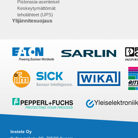
Pistorasia-asenteiset
Keskeytymättömät
teholähteet (UPS)
Ylijännitesuojaus
Instele Oy