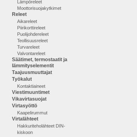
Lämpöreleet
Moottorisuojakytkimet
Releet
Aikareleet
Piirikorttireleet
Puolijohdereleet
Teollisuusreleet
Turvareleet
Valvontareleet
Säätimet, termostaatit ja
lämmityselementit
Taajuusmuuttajat
Työkalut
Kontaktiaineet
Viestimuuntimet
Vikavirtasuojat
Virtasyöttö
Kaapelirummut
Virtalähteet
Hakkuriteholähteet DIN-
kiskoon