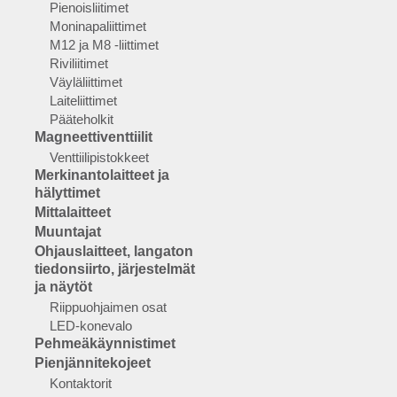
Pienoisliitimet
Moninapaliittimet
M12 ja M8 -liittimet
Riviliitimet
Väyläliittimet
Laiteliittimet
Pääteholkit
Magneettiventtiilit
Venttiilipistokkeet
Merkinantolaitteet ja
hälyttimet
Mittalaitteet
Muuntajat
Ohjauslaitteet, langaton
tiedonsiirto, järjestelmät
ja näytöt
Riippuohjaimen osat
LED-konevalo
Pehmeäkäynnistimet
Pienjännitekojeet
Kontaktorit