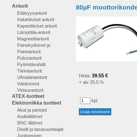
Anturit
80µF moottorikonde
Etäisyysanturit
Induktiiviset anturit
Kapasitiiviset anturit
Lämpötila-anturit
Magneettianturit
Painekytkimet ja
Paineanturit
Pulssianturit
Pyörintävahdit
Tärinäanturit
Hinta:
39.55 €
Ultraäänianturit
+ alv 25.5 %
Valokennot
Virtausanturit
ATEX-tuotteet
kpl
Elektroniikka tuotteet
Akut ja paristot
Audioliittimet
BNC-liittimet
Diodit ja tasasuuntaajat
Juottaminen