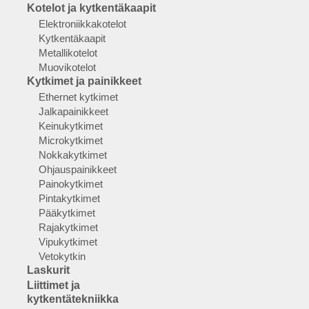
Kotelot ja kytkentäkaapit
Elektroniikkakotelot
Kytkentäkaapit
Metallikotelot
Muovikotelot
Kytkimet ja painikkeet
Ethernet kytkimet
Jalkapainikkeet
Keinukytkimet
Microkytkimet
Nokkakytkimet
Ohjauspainikkeet
Painokytkimet
Pintakytkimet
Pääkytkimet
Rajakytkimet
Vipukytkimet
Vetokytkin
Laskurit
Liittimet ja
kytkentätekniikka