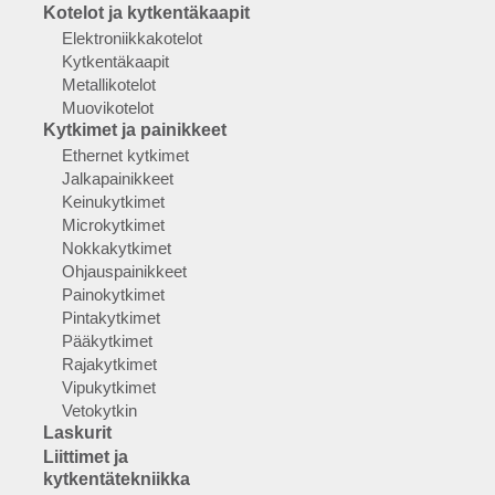
Kotelot ja kytkentäkaapit
Elektroniikkakotelot
Kytkentäkaapit
Metallikotelot
Muovikotelot
Kytkimet ja painikkeet
Ethernet kytkimet
Jalkapainikkeet
Keinukytkimet
Microkytkimet
Nokkakytkimet
Ohjauspainikkeet
Painokytkimet
Pintakytkimet
Pääkytkimet
Rajakytkimet
Vipukytkimet
Vetokytkin
Laskurit
Liittimet ja
kytkentätekniikka