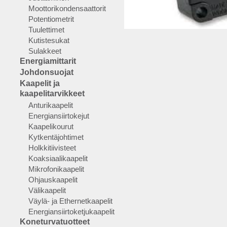
Moottorikondensaattorit
Potentiometrit
Tuulettimet
Kutistesukat
Sulakkeet
Energiamittarit
Johdonsuojat
Kaapelit ja
kaapelitarvikkeet
Anturikaapelit
Energiansiirtokejut
Kaapelikourut
Kytkentäjohtimet
Holkkitiivisteet
Koaksiaalikaapelit
Mikrofonikaapelit
Ohjauskaapelit
Välikaapelit
Väylä- ja Ethernetkaapelit
Energiansiirtoketjukaapelit
Koneturvatuotteet