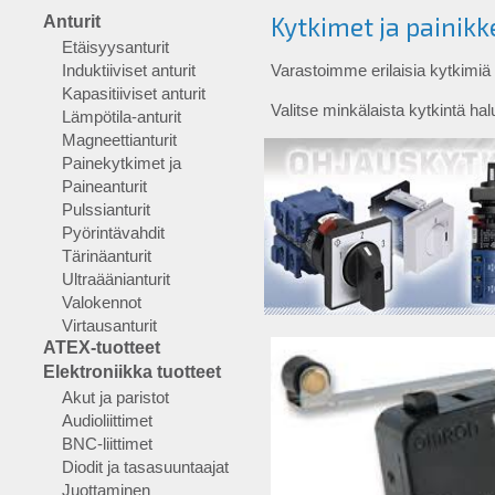
Kytkimet ja painikk
Anturit
Etäisyysanturit
Induktiiviset anturit
Varastoimme erilaisia kytkimiä 
Kapasitiiviset anturit
Valitse minkälaista kytkintä hal
Lämpötila-anturit
Magneettianturit
Painekytkimet ja
Paineanturit
Pulssianturit
Pyörintävahdit
Tärinäanturit
Ultraäänianturit
Valokennot
Virtausanturit
ATEX-tuotteet
Elektroniikka tuotteet
Akut ja paristot
Audioliittimet
BNC-liittimet
Diodit ja tasasuuntaajat
Juottaminen