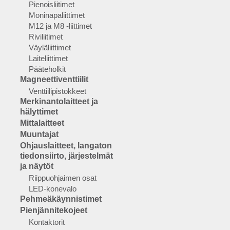
Pienoisliitimet
Moninapaliittimet
M12 ja M8 -liittimet
Riviliitimet
Väyläliittimet
Laiteliittimet
Pääteholkit
Magneettiventtiilit
Venttiilipistokkeet
Merkinantolaitteet ja
hälyttimet
Mittalaitteet
Muuntajat
Ohjauslaitteet, langaton
tiedonsiirto, järjestelmät
ja näytöt
Riippuohjaimen osat
LED-konevalo
Pehmeäkäynnistimet
Pienjännitekojeet
Kontaktorit