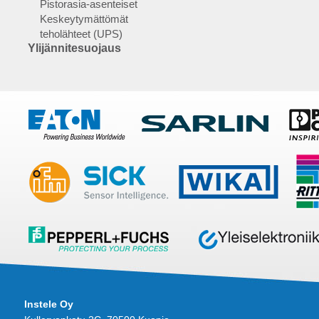
Pistorasia-asenteiset
Keskeytymättömät
teholähteet (UPS)
Ylijännitesuojaus
Instele Oy