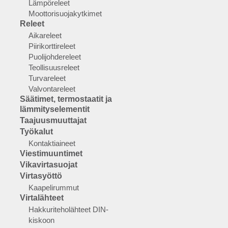
Lämpöreleet
Moottorisuojakytkimet
Releet
Aikareleet
Piirikorttireleet
Puolijohdereleet
Teollisuusreleet
Turvareleet
Valvontareleet
Säätimet, termostaatit ja
lämmityselementit
Taajuusmuuttajat
Työkalut
Kontaktiaineet
Viestimuuntimet
Vikavirtasuojat
Virtasyöttö
Kaapelirummut
Virtalähteet
Hakkuriteholähteet DIN-
kiskoon