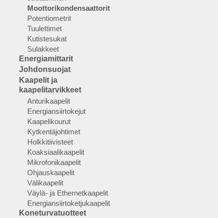
Moottorikondensaattorit
Potentiometrit
Tuulettimet
Kutistesukat
Sulakkeet
Energiamittarit
Johdonsuojat
Kaapelit ja
kaapelitarvikkeet
Anturikaapelit
Energiansiirtokejut
Kaapelikourut
Kytkentäjohtimet
Holkkitiivisteet
Koaksiaalikaapelit
Mikrofonikaapelit
Ohjauskaapelit
Välikaapelit
Väylä- ja Ethernetkaapelit
Energiansiirtoketjukaapelit
Koneturvatuotteet