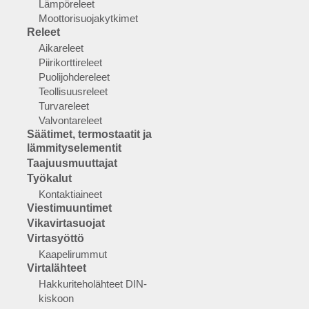
Lämpöreleet
Moottorisuojakytkimet
Releet
Aikareleet
Piirikorttireleet
Puolijohdereleet
Teollisuusreleet
Turvareleet
Valvontareleet
Säätimet, termostaatit ja
lämmityselementit
Taajuusmuuttajat
Työkalut
Kontaktiaineet
Viestimuuntimet
Vikavirtasuojat
Virtasyöttö
Kaapelirummut
Virtalähteet
Hakkuriteholähteet DIN-
kiskoon