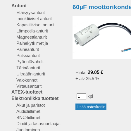
Anturit
60µF moottorikonde
Etäisyysanturit
Induktiiviset anturit
Kapasitiiviset anturit
Lämpötila-anturit
Magneettianturit
Painekytkimet ja
Paineanturit
Pulssianturit
Pyörintävahdit
Tärinäanturit
Hinta:
29.05 €
Ultraäänianturit
+ alv 25.5 %
Valokennot
Virtausanturit
ATEX-tuotteet
kpl
Elektroniikka tuotteet
Akut ja paristot
Audioliittimet
BNC-liittimet
Diodit ja tasasuuntaajat
Juottaminen