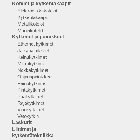
Kotelot ja kytkentäkaapit
Elektroniikkakotelot
Kytkentäkaapit
Metallikotelot
Muovikotelot
Kytkimet ja painikkeet
Ethernet kytkimet
Jalkapainikkeet
Keinukytkimet
Microkytkimet
Nokkakytkimet
Ohjauspainikkeet
Painokytkimet
Pintakytkimet
Pääkytkimet
Rajakytkimet
Vipukytkimet
Vetokytkin
Laskurit
Liittimet ja
kytkentätekniikka