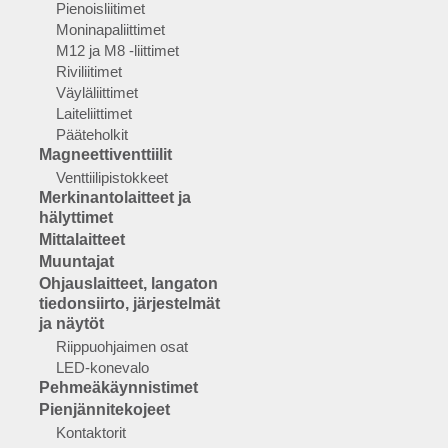
Pienoisliitimet
Moninapaliittimet
M12 ja M8 -liittimet
Riviliitimet
Väyläliittimet
Laiteliittimet
Pääteholkit
Magneettiventtiilit
Venttiilipistokkeet
Merkinantolaitteet ja
hälyttimet
Mittalaitteet
Muuntajat
Ohjauslaitteet, langaton
tiedonsiirto, järjestelmät
ja näytöt
Riippuohjaimen osat
LED-konevalo
Pehmeäkäynnistimet
Pienjännitekojeet
Kontaktorit