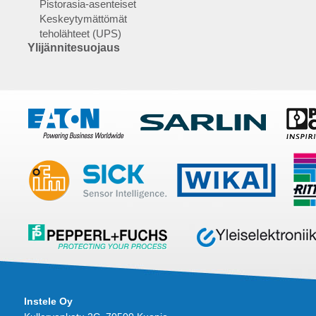
Pistorasia-asenteiset
Keskeytymättömät
teholähteet (UPS)
Ylijännitesuojaus
Instele Oy