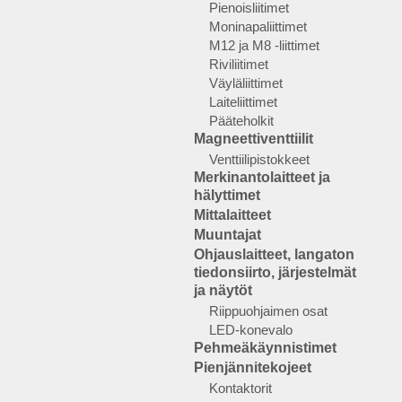
Pienoisliitimet
Moninapaliittimet
M12 ja M8 -liittimet
Riviliitimet
Väyläliittimet
Laiteliittimet
Pääteholkit
Magneettiventtiilit
Venttiilipistokkeet
Merkinantolaitteet ja
hälyttimet
Mittalaitteet
Muuntajat
Ohjauslaitteet, langaton
tiedonsiirto, järjestelmät
ja näytöt
Riippuohjaimen osat
LED-konevalo
Pehmeäkäynnistimet
Pienjännitekojeet
Kontaktorit