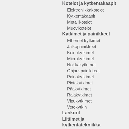
Kotelot ja kytkentäkaapit
Elektroniikkakotelot
Kytkentäkaapit
Metallikotelot
Muovikotelot
Kytkimet ja painikkeet
Ethernet kytkimet
Jalkapainikkeet
Keinukytkimet
Microkytkimet
Nokkakytkimet
Ohjauspainikkeet
Painokytkimet
Pintakytkimet
Pääkytkimet
Rajakytkimet
Vipukytkimet
Vetokytkin
Laskurit
Liittimet ja
kytkentätekniikka