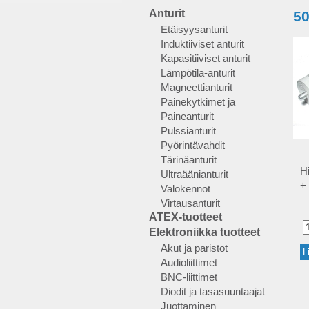
Anturit
50
Etäisyysanturit
Induktiiviset anturit
Kapasitiiviset anturit
Lämpötila-anturit
Magneettianturit
Painekytkimet ja
Paineanturit
Pulssianturit
Pyörintävahdit
Tärinäanturit
H
Ultraäänianturit
+ 
Valokennot
Virtausanturit
ATEX-tuotteet
Elektroniikka tuotteet
Akut ja paristot
Audioliittimet
BNC-liittimet
Diodit ja tasasuuntaajat
Juottaminen