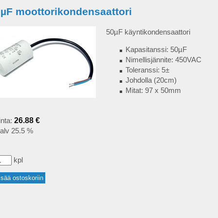
µF moottorikondensaattori
50µF käyntikondensaattori
Kapasitanssi: 50µF
Nimellisjännite: 450VAC
Toleranssi: 5±
Johdolla (20cm)
Mitat: 97 x 50mm
inta:
26.88 €
alv 25.5 %
kpl