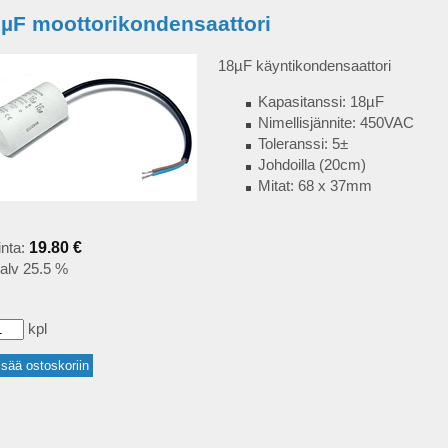
µF moottorikondensaattori
18µF käyntikondensaattori
Kapasitanssi: 18µF
Nimellisjännite: 450VAC
Toleranssi: 5±
Johdoilla (20cm)
Mitat: 68 x 37mm
inta:
19.80 €
alv 25.5 %
kpl