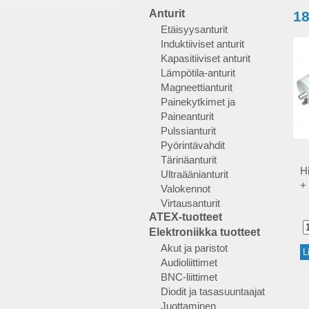
Anturit
18
Etäisyysanturit
Induktiiviset anturit
Kapasitiiviset anturit
Lämpötila-anturit
Magneettianturit
Painekytkimet ja
Paineanturit
Pulssianturit
Pyörintävahdit
Tärinäanturit
H
Ultraäänianturit
+ 
Valokennot
Virtausanturit
ATEX-tuotteet
Elektroniikka tuotteet
Akut ja paristot
Audioliittimet
BNC-liittimet
Diodit ja tasasuuntaajat
Juottaminen