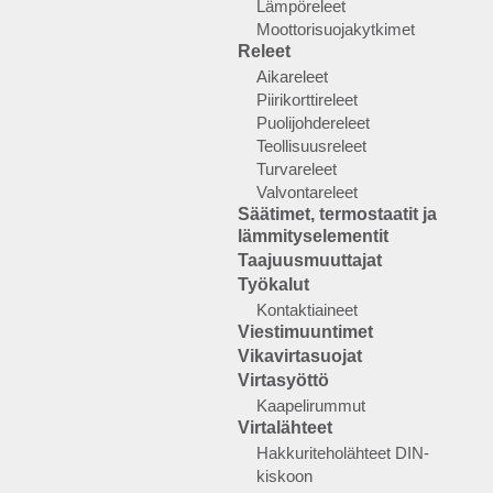
Lämpöreleet
Moottorisuojakytkimet
Releet
Aikareleet
Piirikorttireleet
Puolijohdereleet
Teollisuusreleet
Turvareleet
Valvontareleet
Säätimet, termostaatit ja
lämmityselementit
Taajuusmuuttajat
Työkalut
Kontaktiaineet
Viestimuuntimet
Vikavirtasuojat
Virtasyöttö
Kaapelirummut
Virtalähteet
Hakkuriteholähteet DIN-
kiskoon