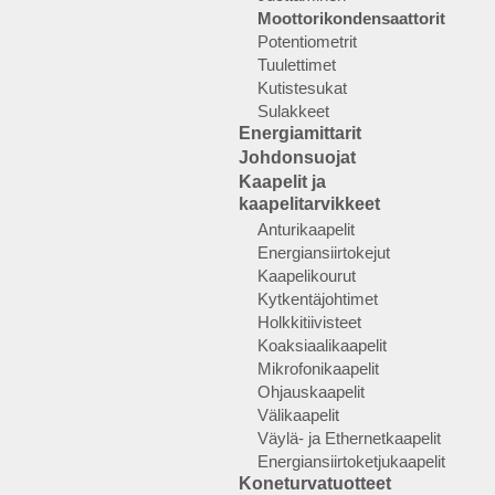
Moottorikondensaattorit
Potentiometrit
Tuulettimet
Kutistesukat
Sulakkeet
Energiamittarit
Johdonsuojat
Kaapelit ja
kaapelitarvikkeet
Anturikaapelit
Energiansiirtokejut
Kaapelikourut
Kytkentäjohtimet
Holkkitiivisteet
Koaksiaalikaapelit
Mikrofonikaapelit
Ohjauskaapelit
Välikaapelit
Väylä- ja Ethernetkaapelit
Energiansiirtoketjukaapelit
Koneturvatuotteet