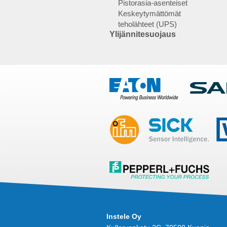
Pistorasia-asenteiset
Keskeytymättömät
teholähteet (UPS)
Ylijännitesuojaus
Instele Oy