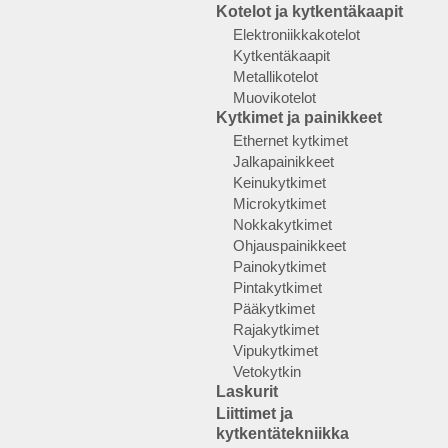
Kotelot ja kytkentäkaapit
Elektroniikkakotelot
Kytkentäkaapit
Metallikotelot
Muovikotelot
Kytkimet ja painikkeet
Ethernet kytkimet
Jalkapainikkeet
Keinukytkimet
Microkytkimet
Nokkakytkimet
Ohjauspainikkeet
Painokytkimet
Pintakytkimet
Pääkytkimet
Rajakytkimet
Vipukytkimet
Vetokytkin
Laskurit
Liittimet ja
kytkentätekniikka