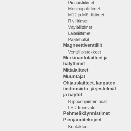
Pienoisliitimet
Moninapaliittimet
M12 ja M8 -liittimet
Riviliitimet
Väyläliittimet
Laiteliittimet
Pääteholkit
Magneettiventtiilit
Venttiilipistokkeet
Merkinantolaitteet ja
hälyttimet
Mittalaitteet
Muuntajat
Ohjauslaitteet, langaton
tiedonsiirto, järjestelmät
ja näytöt
Riippuohjaimen osat
LED-konevalo
Pehmeäkäynnistimet
Pienjännitekojeet
Kontaktorit