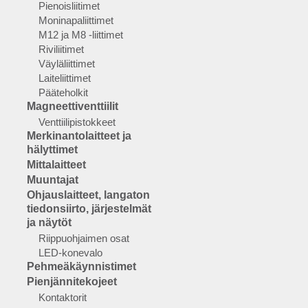
Pienoisliitimet
Moninapaliittimet
M12 ja M8 -liittimet
Riviliitimet
Väyläliittimet
Laiteliittimet
Pääteholkit
Magneettiventtiilit
Venttiilipistokkeet
Merkinantolaitteet ja
hälyttimet
Mittalaitteet
Muuntajat
Ohjauslaitteet, langaton
tiedonsiirto, järjestelmät
ja näytöt
Riippuohjaimen osat
LED-konevalo
Pehmeäkäynnistimet
Pienjännitekojeet
Kontaktorit