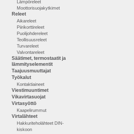
Lämpöreleet
Moottorisuojakytkimet
Releet
Aikareleet
Piirikorttireleet
Puolijohdereleet
Teollisuusreleet
Turvareleet
Valvontareleet
Säätimet, termostaatit ja
lämmityselementit
Taajuusmuuttajat
Työkalut
Kontaktiaineet
Viestimuuntimet
Vikavirtasuojat
Virtasyöttö
Kaapelirummut
Virtalähteet
Hakkuriteholähteet DIN-
kiskoon