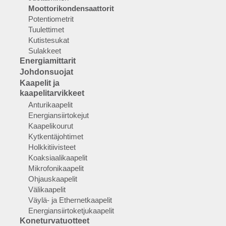
Moottorikondensaattorit
Potentiometrit
Tuulettimet
Kutistesukat
Sulakkeet
Energiamittarit
Johdonsuojat
Kaapelit ja
kaapelitarvikkeet
Anturikaapelit
Energiansiirtokejut
Kaapelikourut
Kytkentäjohtimet
Holkkitiivisteet
Koaksiaalikaapelit
Mikrofonikaapelit
Ohjauskaapelit
Välikaapelit
Väylä- ja Ethernetkaapelit
Energiansiirtoketjukaapelit
Koneturvatuotteet