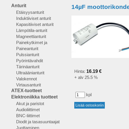
Anturit
14µF moottorikonde
Etäisyysanturit
Induktiiviset anturit
Kapasitiiviset anturit
Lämpötila-anturit
Magneettianturit
Painekytkimet ja
Paineanturit
Pulssianturit
Pyörintävahdit
Tärinäanturit
Hinta:
16.19 €
Ultraäänianturit
+ alv 25.5 %
Valokennot
Virtausanturit
ATEX-tuotteet
kpl
Elektroniikka tuotteet
Akut ja paristot
Audioliittimet
BNC-liittimet
Diodit ja tasasuuntaajat
Juottaminen