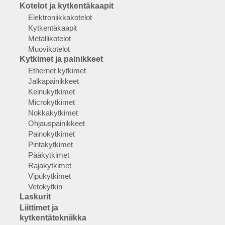
Kotelot ja kytkentäkaapit
Elektroniikkakotelot
Kytkentäkaapit
Metallikotelot
Muovikotelot
Kytkimet ja painikkeet
Ethernet kytkimet
Jalkapainikkeet
Keinukytkimet
Microkytkimet
Nokkakytkimet
Ohjauspainikkeet
Painokytkimet
Pintakytkimet
Pääkytkimet
Rajakytkimet
Vipukytkimet
Vetokytkin
Laskurit
Liittimet ja
kytkentätekniikka