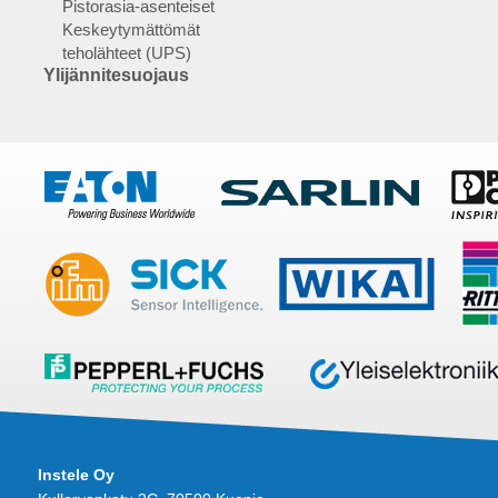
Pistorasia-asenteiset
Keskeytymättömät
teholähteet (UPS)
Ylijännitesuojaus
Instele Oy