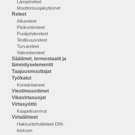
Lämpöreleet
Moottorisuojakytkimet
Releet
Aikareleet
Piirikorttireleet
Puolijohdereleet
Teollisuusreleet
Turvareleet
Valvontareleet
Säätimet, termostaatit ja
lämmityselementit
Taajuusmuuttajat
Työkalut
Kontaktiaineet
Viestimuuntimet
Vikavirtasuojat
Virtasyöttö
Kaapelirummut
Virtalähteet
Hakkuriteholähteet DIN-
kiskoon