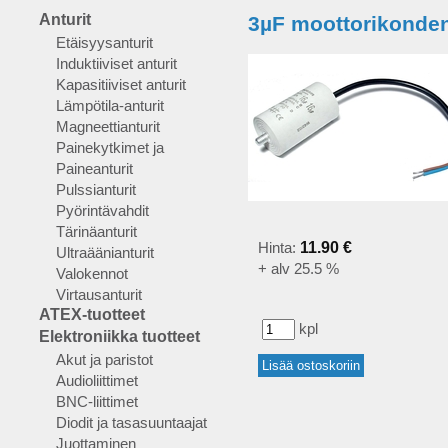
Anturit
3µF moottorikonden
Etäisyysanturit
Induktiiviset anturit
Kapasitiiviset anturit
Lämpötila-anturit
Magneettianturit
Painekytkimet ja
Paineanturit
Pulssianturit
Pyörintävahdit
Tärinäanturit
Hinta:
11.90 €
Ultraäänianturit
+ alv 25.5 %
Valokennot
Virtausanturit
ATEX-tuotteet
kpl
Elektroniikka tuotteet
Akut ja paristot
Audioliittimet
BNC-liittimet
Diodit ja tasasuuntaajat
Juottaminen