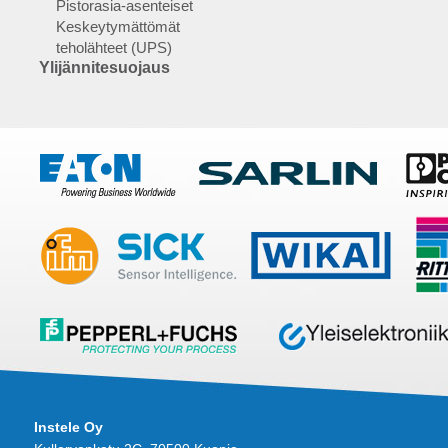
Pistorasia-asenteiset
Keskeytymättömät
teholähteet (UPS)
Ylijännitesuojaus
Instele Oy