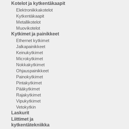
Kotelot ja kytkentäkaapit
Elektroniikkakotelot
Kytkentäkaapit
Metallikotelot
Muovikotelot
Kytkimet ja painikkeet
Ethernet kytkimet
Jalkapainikkeet
Keinukytkimet
Microkytkimet
Nokkakytkimet
Ohjauspainikkeet
Painokytkimet
Pintakytkimet
Pääkytkimet
Rajakytkimet
Vipukytkimet
Vetokytkin
Laskurit
Liittimet ja
kytkentätekniikka