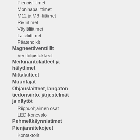
Pienoisliitimet
Moninapaliittimet
M12 ja M8 -liittimet
Riviliitimet
Väyläliittimet
Laiteliittimet
Pääteholkit
Magneettiventtiilit
Venttiilipistokkeet
Merkinantolaitteet ja
hälyttimet
Mittalaitteet
Muuntajat
Ohjauslaitteet, langaton
tiedonsiirto, järjestelmät
ja näytöt
Riippuohjaimen osat
LED-konevalo
Pehmeäkäynnistimet
Pienjännitekojeet
Kontaktorit