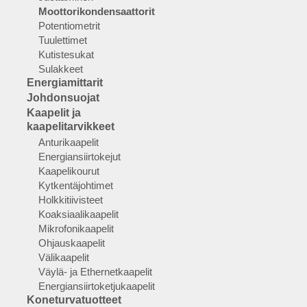
Moottorikondensaattorit
Potentiometrit
Tuulettimet
Kutistesukat
Sulakkeet
Energiamittarit
Johdonsuojat
Kaapelit ja
kaapelitarvikkeet
Anturikaapelit
Energiansiirtokejut
Kaapelikourut
Kytkentäjohtimet
Holkkitiivisteet
Koaksiaalikaapelit
Mikrofonikaapelit
Ohjauskaapelit
Välikaapelit
Väylä- ja Ethernetkaapelit
Energiansiirtoketjukaapelit
Koneturvatuotteet