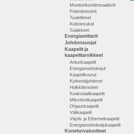
Moottorikondensaattorit
Potentiometrit
Tuulettimet
Kutistesukat
Sulakkeet
Energiamittarit
Johdonsuojat
Kaapelit ja
kaapelitarvikkeet
Anturikaapelit
Energiansiirtokejut
Kaapelikourut
Kytkentäjohtimet
Holkkitiivisteet
Koaksiaalikaapelit
Mikrofonikaapelit
Ohjauskaapelit
Välikaapelit
Väylä- ja Ethernetkaapelit
Energiansiirtoketjukaapelit
Koneturvatuotteet