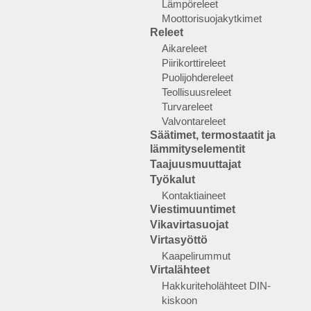
Lämpöreleet
Moottorisuojakytkimet
Releet
Aikareleet
Piirikorttireleet
Puolijohdereleet
Teollisuusreleet
Turvareleet
Valvontareleet
Säätimet, termostaatit ja
lämmityselementit
Taajuusmuuttajat
Työkalut
Kontaktiaineet
Viestimuuntimet
Vikavirtasuojat
Virtasyöttö
Kaapelirummut
Virtalähteet
Hakkuriteholähteet DIN-
kiskoon