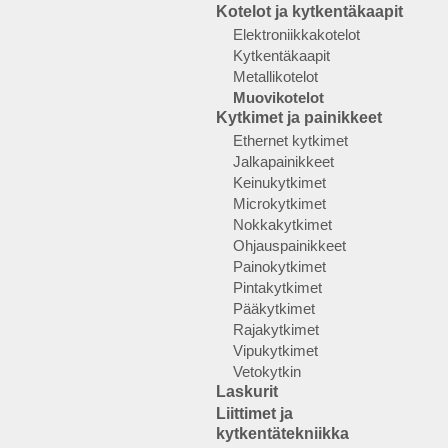
Kotelot ja kytkentäkaapit
Elektroniikkakotelot
Kytkentäkaapit
Metallikotelot
Muovikotelot
Kytkimet ja painikkeet
Ethernet kytkimet
Jalkapainikkeet
Keinukytkimet
Microkytkimet
Nokkakytkimet
Ohjauspainikkeet
Painokytkimet
Pintakytkimet
Pääkytkimet
Rajakytkimet
Vipukytkimet
Vetokytkin
Laskurit
Liittimet ja
kytkentätekniikka