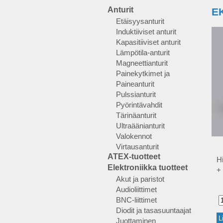
Anturit
E
Etäisyysanturit
Induktiiviset anturit
Kapasitiiviset anturit
Lämpötila-anturit
Magneettianturit
Painekytkimet ja
Paineanturit
Pulssianturit
Pyörintävahdit
Tärinäanturit
Ultraäänianturit
Valokennot
Virtausanturit
ATEX-tuotteet
H
Elektroniikka tuotteet
+ 
Akut ja paristot
Audioliittimet
BNC-liittimet
Diodit ja tasasuuntaajat
Juottaminen