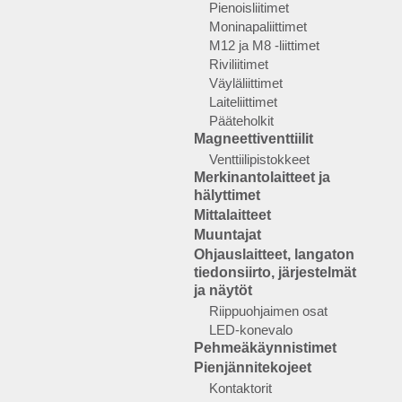
Pienoisliitimet
Moninapaliittimet
M12 ja M8 -liittimet
Riviliitimet
Väyläliittimet
Laiteliittimet
Pääteholkit
Magneettiventtiilit
Venttiilipistokkeet
Merkinantolaitteet ja
hälyttimet
Mittalaitteet
Muuntajat
Ohjauslaitteet, langaton
tiedonsiirto, järjestelmät
ja näytöt
Riippuohjaimen osat
LED-konevalo
Pehmeäkäynnistimet
Pienjännitekojeet
Kontaktorit