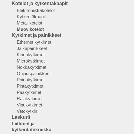
Kotelot ja kytkentäkaapit
Elektroniikkakotelot
Kytkentäkaapit
Metallikotelot
Muovikotelot
Kytkimet ja painikkeet
Ethernet kytkimet
Jalkapainikkeet
Keinukytkimet
Microkytkimet
Nokkakytkimet
Ohjauspainikkeet
Painokytkimet
Pintakytkimet
Pääkytkimet
Rajakytkimet
Vipukytkimet
Vetokytkin
Laskurit
Liittimet ja
kytkentätekniikka