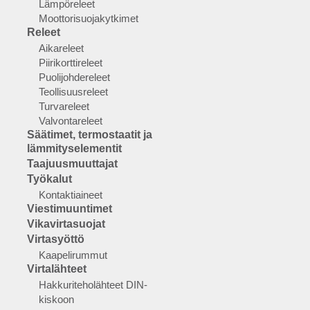
Lämpöreleet
Moottorisuojakytkimet
Releet
Aikareleet
Piirikorttireleet
Puolijohdereleet
Teollisuusreleet
Turvareleet
Valvontareleet
Säätimet, termostaatit ja
lämmityselementit
Taajuusmuuttajat
Työkalut
Kontaktiaineet
Viestimuuntimet
Vikavirtasuojat
Virtasyöttö
Kaapelirummut
Virtalähteet
Hakkuriteholähteet DIN-
kiskoon