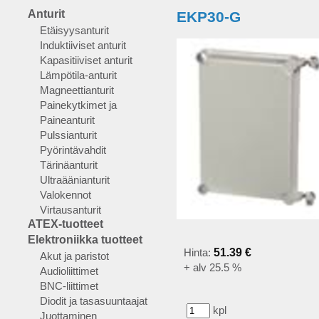
Anturit
EKP30-G
Etäisyysanturit
Induktiiviset anturit
Kapasitiiviset anturit
Lämpötila-anturit
Magneettianturit
Painekytkimet ja
Paineanturit
Pulssianturit
Pyörintävahdit
Tärinäanturit
Ultraäänianturit
Valokennot
Virtausanturit
ATEX-tuotteet
Elektroniikka tuotteet
Hinta:
51.39 €
Akut ja paristot
+ alv 25.5 %
Audioliittimet
BNC-liittimet
Diodit ja tasasuuntaajat
kpl
Juottaminen