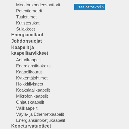
Moottorikondensaattorit
Potentiometrit
Tuulettimet
Kutistesukat
Sulakkeet
Energiamittarit
Johdonsuojat
Kaapelit ja
kaapelitarvikkeet
Anturikaapelit
Energiansiirtokejut
Kaapelikourut
Kytkentäjohtimet
Holkkitiivisteet
Koaksiaalikaapelit
Mikrofonikaapelit
Ohjauskaapelit
Välikaapelit
Väylä- ja Ethernetkaapelit
Energiansiirtoketjukaapelit
Koneturvatuotteet