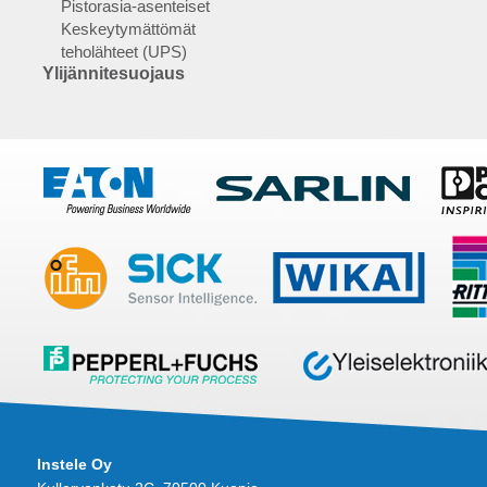
Pistorasia-asenteiset
Keskeytymättömät
teholähteet (UPS)
Ylijännitesuojaus
Instele Oy