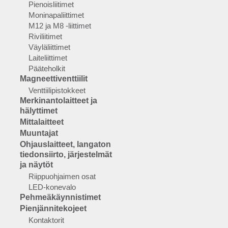
Pienoisliitimet
Moninapaliittimet
M12 ja M8 -liittimet
Riviliitimet
Väyläliittimet
Laiteliittimet
Pääteholkit
Magneettiventtiilit
Venttiilipistokkeet
Merkinantolaitteet ja
hälyttimet
Mittalaitteet
Muuntajat
Ohjauslaitteet, langaton
tiedonsiirto, järjestelmät
ja näytöt
Riippuohjaimen osat
LED-konevalo
Pehmeäkäynnistimet
Pienjännitekojeet
Kontaktorit