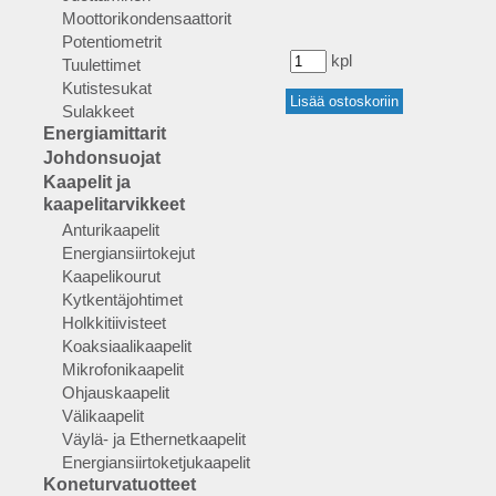
Moottorikondensaattorit
Potentiometrit
kpl
Tuulettimet
Kutistesukat
Sulakkeet
Energiamittarit
Johdonsuojat
Kaapelit ja
kaapelitarvikkeet
Anturikaapelit
Energiansiirtokejut
Kaapelikourut
Kytkentäjohtimet
Holkkitiivisteet
Koaksiaalikaapelit
Mikrofonikaapelit
Ohjauskaapelit
Välikaapelit
Väylä- ja Ethernetkaapelit
Energiansiirtoketjukaapelit
Koneturvatuotteet