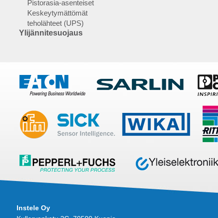
Pistorasia-asenteiset
Keskeytymättömät
teholähteet (UPS)
Ylijännitesuojaus
Instele Oy