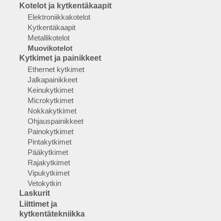
Kotelot ja kytkentäkaapit
Elektroniikkakotelot
Kytkentäkaapit
Metallikotelot
Muovikotelot
Kytkimet ja painikkeet
Ethernet kytkimet
Jalkapainikkeet
Keinukytkimet
Microkytkimet
Nokkakytkimet
Ohjauspainikkeet
Painokytkimet
Pintakytkimet
Pääkytkimet
Rajakytkimet
Vipukytkimet
Vetokytkin
Laskurit
Liittimet ja
kytkentätekniikka