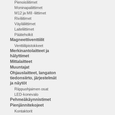
Pienoisliitimet
Moninapaliittimet
M12 ja M8 -liittimet
Riviliitimet
Väyläliittimet
Laiteliittimet
Pääteholkit
Magneettiventtiilit
Venttiilipistokkeet
Merkinantolaitteet ja
hälyttimet
Mittalaitteet
Muuntajat
Ohjauslaitteet, langaton
tiedonsiirto, järjestelmät
ja näytöt
Riippuohjaimen osat
LED-konevalo
Pehmeäkäynnistimet
Pienjännitekojeet
Kontaktorit