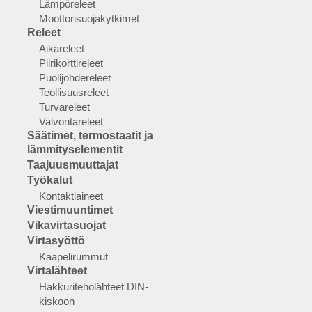
Lämpöreleet
Moottorisuojakytkimet
Releet
Aikareleet
Piirikorttireleet
Puolijohdereleet
Teollisuusreleet
Turvareleet
Valvontareleet
Säätimet, termostaatit ja
lämmityselementit
Taajuusmuuttajat
Työkalut
Kontaktiaineet
Viestimuuntimet
Vikavirtasuojat
Virtasyöttö
Kaapelirummut
Virtalähteet
Hakkuriteholähteet DIN-
kiskoon