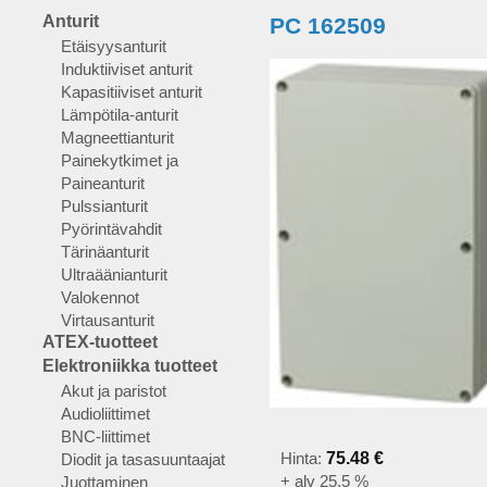
Anturit
PC 162509
Etäisyysanturit
Induktiiviset anturit
Kapasitiiviset anturit
Lämpötila-anturit
Magneettianturit
Painekytkimet ja
Paineanturit
Pulssianturit
Pyörintävahdit
Tärinäanturit
Ultraäänianturit
Valokennot
Virtausanturit
ATEX-tuotteet
Elektroniikka tuotteet
Akut ja paristot
Audioliittimet
BNC-liittimet
Hinta:
75.48 €
Diodit ja tasasuuntaajat
+ alv 25.5 %
Juottaminen