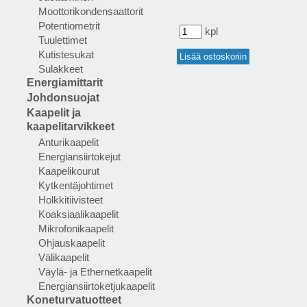
Moottorikondensaattorit
Potentiometrit
kpl
Tuulettimet
Kutistesukat
Sulakkeet
Energiamittarit
Johdonsuojat
Kaapelit ja
kaapelitarvikkeet
Anturikaapelit
Energiansiirtokejut
Kaapelikourut
Kytkentäjohtimet
Holkkitiivisteet
Koaksiaalikaapelit
Mikrofonikaapelit
Ohjauskaapelit
Välikaapelit
Väylä- ja Ethernetkaapelit
Energiansiirtoketjukaapelit
Koneturvatuotteet