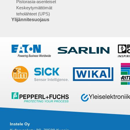
Pistorasia-asenteiset
Keskeytymättömät
teholähteet (UPS)
Ylijännitesuojaus
Instele Oy