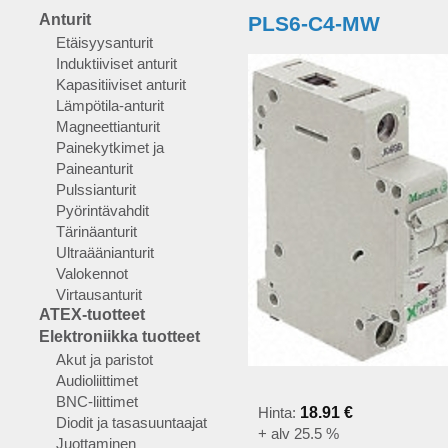
Anturit
PLS6-C4-MW
Etäisyysanturit
Induktiiviset anturit
Kapasitiiviset anturit
Lämpötila-anturit
Magneettianturit
Painekytkimet ja
Paineanturit
Pulssianturit
Pyörintävahdit
Tärinäanturit
Ultraäänianturit
Valokennot
Virtausanturit
ATEX-tuotteet
Elektroniikka tuotteet
Akut ja paristot
Audioliittimet
BNC-liittimet
Hinta:
18.91 €
Diodit ja tasasuuntaajat
+ alv 25.5 %
Juottaminen