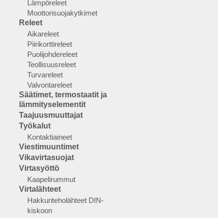
Lämpöreleet
Moottorisuojakytkimet
Releet
Aikareleet
Piirikorttireleet
Puolijohdereleet
Teollisuusreleet
Turvareleet
Valvontareleet
Säätimet, termostaatit ja
lämmityselementit
Taajuusmuuttajat
Työkalut
Kontaktiaineet
Viestimuuntimet
Vikavirtasuojat
Virtasyöttö
Kaapelirummut
Virtalähteet
Hakkuriteholähteet DIN-
kiskoon