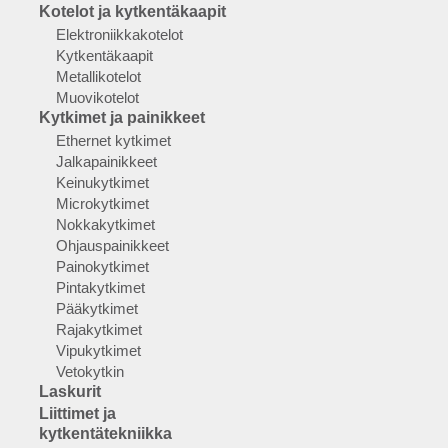
Kotelot ja kytkentäkaapit
Elektroniikkakotelot
Kytkentäkaapit
Metallikotelot
Muovikotelot
Kytkimet ja painikkeet
Ethernet kytkimet
Jalkapainikkeet
Keinukytkimet
Microkytkimet
Nokkakytkimet
Ohjauspainikkeet
Painokytkimet
Pintakytkimet
Pääkytkimet
Rajakytkimet
Vipukytkimet
Vetokytkin
Laskurit
Liittimet ja
kytkentätekniikka