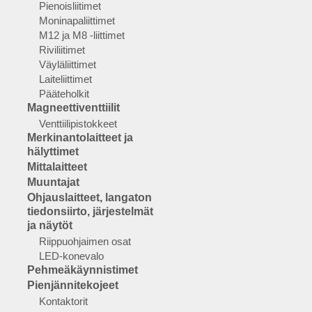
Pienoisliitimet
Moninapaliittimet
M12 ja M8 -liittimet
Riviliitimet
Väyläliittimet
Laiteliittimet
Pääteholkit
Magneettiventtiilit
Venttiilipistokkeet
Merkinantolaitteet ja
hälyttimet
Mittalaitteet
Muuntajat
Ohjauslaitteet, langaton
tiedonsiirto, järjestelmät
ja näytöt
Riippuohjaimen osat
LED-konevalo
Pehmeäkäynnistimet
Pienjännitekojeet
Kontaktorit